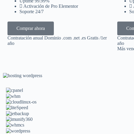
Uptime 99.99%
Up
Activación de Pro Elementor
Soporte 24/7
So
Comprar ahora
Com
Contratación anual Dominio .com .net .es Gratis /1er
Contrata
año
año
Más ven