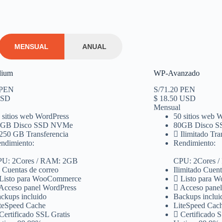
MENSUAL
ANUAL
ium
WP-Avanzado
 PEN
S/71.20 PEN
USD
$
18.50 USD
Mensual
 sitios web WordPress
50 sitios web 
5GB Disco SSD NVMe
80GB Disco 
250 GB Transferencia
Ilimitado Tra
ndimiento:
Rendimiento:
U: 2Cores / RAM: 2GB
CPU: 2Cores 
 Cuentas de correo
Ilimitado Cuent
Listo para WooCommerce
Listo para 
Acceso panel WordPress
Acceso pane
ckups incluido
Backups inclui
teSpeed Cache
LiteSpeed Cac
Certificado SSL Gratis
Certificado 