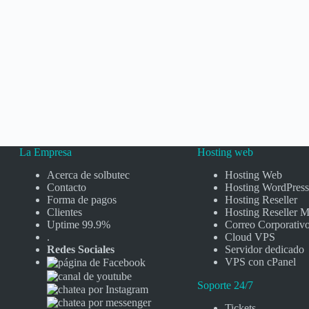
La Empresa
Hosting web
Acerca de solbutec
Hosting Web
Contacto
Hosting WordPress
Forma de pagos
Hosting Reseller
Clientes
Hosting Reseller M
Uptime 99.9%
Correo Corporativ
.
Cloud VPS
Redes Sociales
Servidor dedicado
VPS con cPanel
Soporte 24/7
Tickets