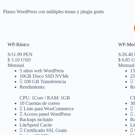
Planes WordPress con múltiples temas y plugin gratis
WP-Básico
WP-Med
S/11.99 PEN
S/26.40
$
3.10 USD
$
6.85 
Mensual
Mensual
5 sitios web WordPress
15
10GB Disco SSD NVMe
2
100 GB Transferencia
Rendimiento:
Re
CPU: 1Core / RAM: 1GB
CP
10 Cuentas de correo
30
Listo para WooCommerce
Acceso panel WordPress
Backups incluido
Ba
LiteSpeed Cache
Li
Certificado SSL Gratis