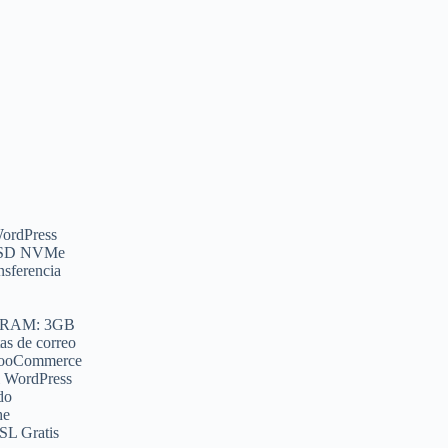
WordPress
SSD NVMe
nsferencia
/ RAM: 3GB
as de correo
WooCommerce
l WordPress
do
he
SSL Gratis