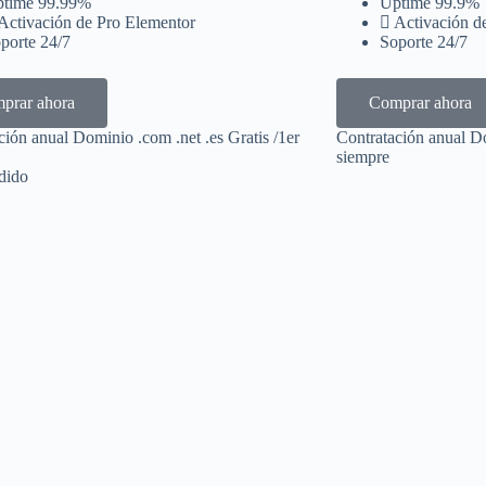
time 99.99%
Uptime 99.9%
Activación de Pro Elementor
Activación d
porte 24/7
Soporte 24/7
prar ahora
Comprar ahora
ción anual Dominio .com .net .es Gratis /1er
Contratación anual Do
siempre
dido