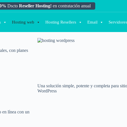
10%
Dscto
Reseller Hosting!
en contratación anual
s
Hosting web
Hosting Resellers
Email
Servidore
ales, con planes
Una solución simple, potente y completa para sitio
WordPress
 en línea con un